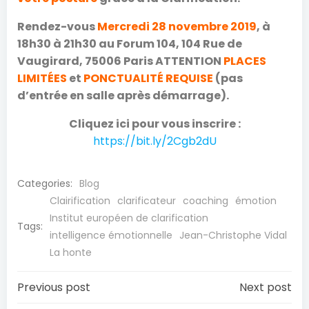
Rendez-vous
Mercredi 28 novembre 2019
, à
18h30 à 21h30 au Forum 104, 104 Rue de
Vaugirard, 75006 Paris ATTENTION
PLACES
LIMITÉES
et
PONCTUALITÉ REQUISE
(pas
d’entrée en salle après démarrage).
Cliquez ​ici ​pour vous inscrire :
https://bit.ly/2Cgb2dU
Categories:
Blog
Clairification
clarificateur
coaching
émotion
Institut européen de clarification
Tags:
intelligence émotionnelle
Jean-Christophe Vidal
La honte
Navigation
Navigation
Previous post
Next post