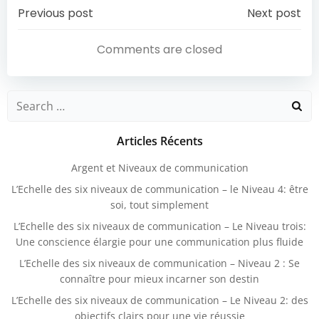
Navigation
Navigation
Previous post
Next post
De
De
Comments are closed
L’article
L’article
Search
for:
Articles Récents
Argent et Niveaux de communication
L’Echelle des six niveaux de communication – le Niveau 4: être
soi, tout simplement
L’Echelle des six niveaux de communication – Le Niveau trois:
Une conscience élargie pour une communication plus fluide
L’Echelle des six niveaux de communication – Niveau 2 : Se
connaître pour mieux incarner son destin
L’Echelle des six niveaux de communication – Le Niveau 2: des
objectifs clairs pour une vie réussie