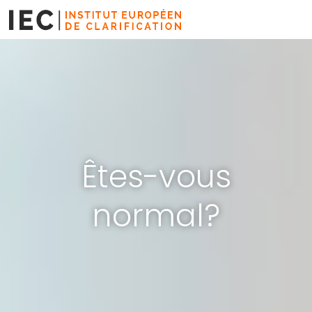
Aller
au
contenu
Êtes-vous
normal?