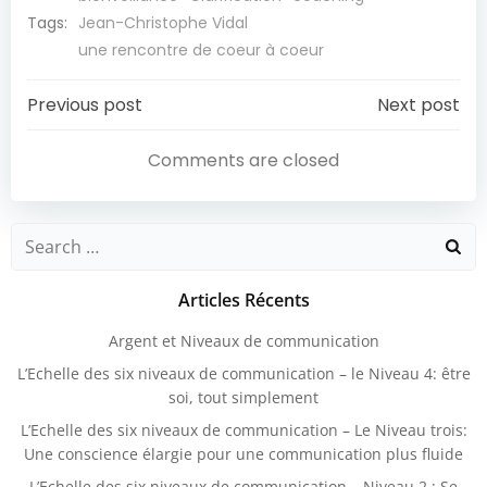
Tags:
Jean-Christophe Vidal
une rencontre de coeur à coeur
Navigation
Navigation
Previous post
Next post
De
De
Comments are closed
L’article
L’article
Search
for:
Articles Récents
Argent et Niveaux de communication
L’Echelle des six niveaux de communication – le Niveau 4: être
soi, tout simplement
L’Echelle des six niveaux de communication – Le Niveau trois:
Une conscience élargie pour une communication plus fluide
L’Echelle des six niveaux de communication – Niveau 2 : Se