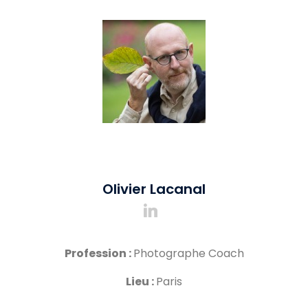
Olivier Lacanal
Olivier Lacanal
Olivier Lacanal
Profession :
Profession :
Profession :
Photographe Coach
Photographe Coach
Photographe Coach
Lieu :
Lieu :
Lieu :
Paris
Paris
Paris