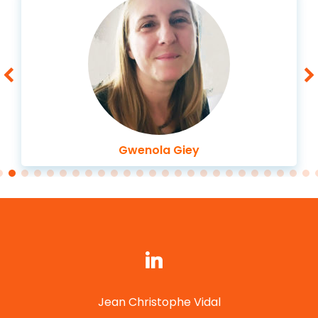
Gwenola Giey
Jean Christophe Vidal